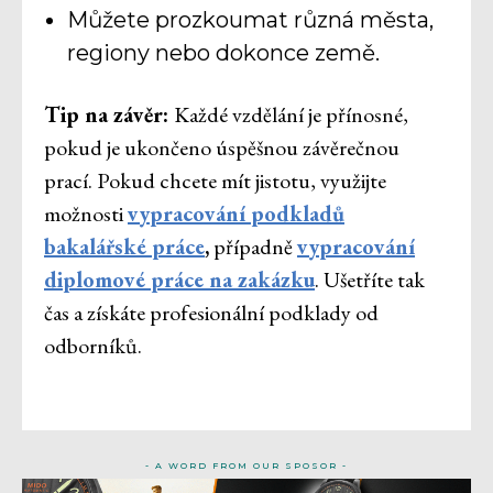
Můžete prozkoumat různá města,
regiony nebo dokonce země.
Tip na závěr:
Každé vzdělání je přínosné,
pokud je ukončeno úspěšnou závěrečnou
prací. Pokud chcete mít jistotu, využijte
možnosti
vypracování podkladů
bakalářské práce
,
případně
vypracování
diplomové práce na zakázku
. Ušetříte tak
čas a získáte profesionální podklady od
odborníků.
- A WORD FROM OUR SPOSOR -