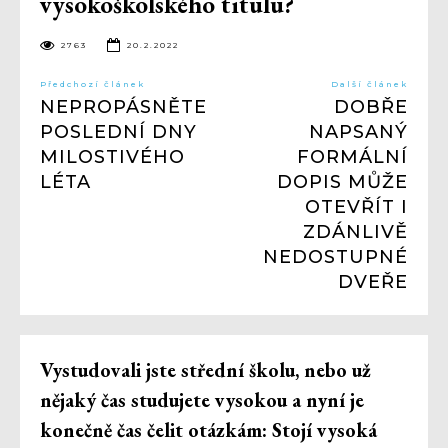
vysokoškolského titulu?
2763
20.2.2022
Předchozí článek
Další článek
NEPROPÁSNĚTE
DOBŘE
POSLEDNÍ DNY
NAPSANÝ
MILOSTIVÉHO
FORMÁLNÍ
LÉTA
DOPIS MŮŽE
OTEVŘÍT I
ZDÁNLIVĚ
NEDOSTUPNÉ
DVEŘE
Vystudovali jste střední školu, nebo už
nějaký čas studujete vysokou a nyní je
konečně čas čelit otázkám: Stojí vysoká