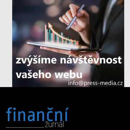
finanční
_____________ žurnál