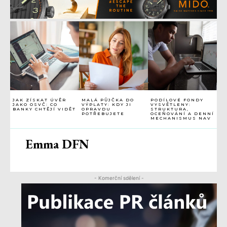
JAK ZÍSKAT ÚVĚR
MALÁ PŮJČKA DO
PODÍLOVÉ FONDY
JAKO OSVČ: CO
VÝPLATY: KDY JI
VYSVĚTLENY:
BANKY CHTĚJÍ VIDĚT
OPRAVDU
STRUKTURA,
POTŘEBUJETE
OCEŇOVÁNÍ A DENNÍ
MECHANISMUS NAV
Emma DFN
- Komerční sdělení -