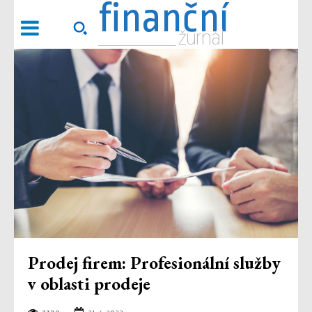
finanční
___________ žurnál
Prodej firem: Profesionální služby
v oblasti prodeje
3370
21.4.2022