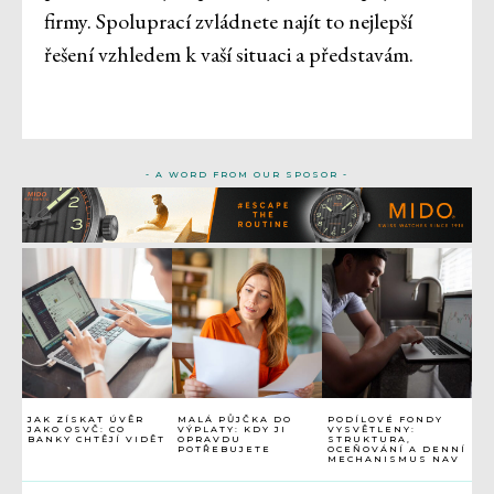
firmy. Spoluprací zvládnete najít to nejlepší
řešení vzhledem k vaší situaci a představám.
- A WORD FROM OUR SPOSOR -
JAK ZÍSKAT ÚVĚR
MALÁ PŮJČKA DO
PODÍLOVÉ FONDY
JAKO OSVČ: CO
VÝPLATY: KDY JI
VYSVĚTLENY:
BANKY CHTĚJÍ VIDĚT
OPRAVDU
STRUKTURA,
POTŘEBUJETE
OCEŇOVÁNÍ A DENNÍ
MECHANISMUS NAV