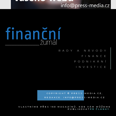
finanční
_____________ žurnál
RADY A NÁVODY
FINANCE
PODNIKÁNÍ
INVESTICE
COPYRIGHT © PRESS-MEDIA.CZ,
REDAKCE: INFO@PRESS-MEDIA.CZ
VLASTNÍME PŘES 150 MAGAZÍNŮ, KDE VÁM MŮŽEME
PUBLIKOVAT
PR ČLÁNKY
.