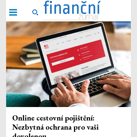
finanční
___________ žurnál
Online cestovní pojištění:
Nezbytná ochrana pro vaši
dovolenou