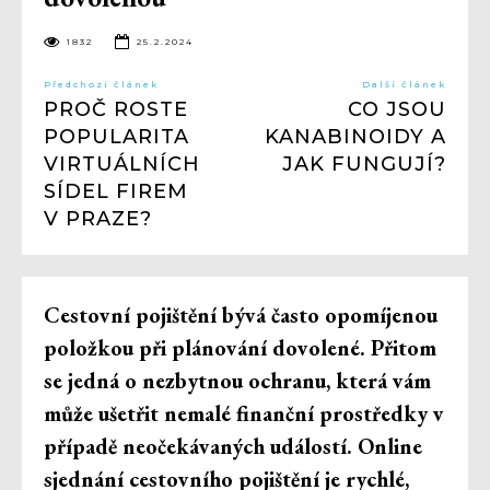
1832
25.2.2024
Předchozí článek
Další článek
PROČ ROSTE
CO JSOU
POPULARITA
KANABINOIDY A
VIRTUÁLNÍCH
JAK FUNGUJÍ?
SÍDEL FIREM
V PRAZE?
Cestovní pojištění bývá často opomíjenou
položkou při plánování dovolené. Přitom
se jedná o nezbytnou ochranu, která vám
může ušetřit nemalé finanční prostředky v
případě neočekávaných událostí. Online
sjednání cestovního pojištění je rychlé,