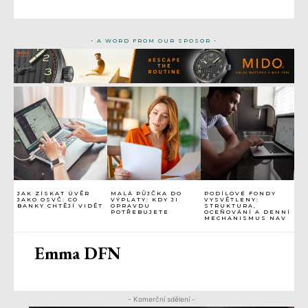
- A WORD FROM OUR SPOSOR -
JAK ZÍSKAT ÚVĚR
MALÁ PŮJČKA DO
PODÍLOVÉ FONDY
JAKO OSVČ: CO
VÝPLATY: KDY JI
VYSVĚTLENY:
BANKY CHTĚJÍ VIDĚT
OPRAVDU
STRUKTURA,
POTŘEBUJETE
OCEŇOVÁNÍ A DENNÍ
MECHANISMUS NAV
Emma DFN
- Komerční sdělení -