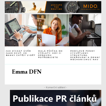
JAK ZÍSKAT ÚVĚR
MALÁ PŮJČKA DO
PODÍLOVÉ FONDY
JAKO OSVČ: CO
VÝPLATY: KDY JI
VYSVĚTLENY:
BANKY CHTĚJÍ VIDĚT
OPRAVDU
STRUKTURA,
POTŘEBUJETE
OCEŇOVÁNÍ A DENNÍ
MECHANISMUS NAV
Emma DFN
- Komerční sdělení -