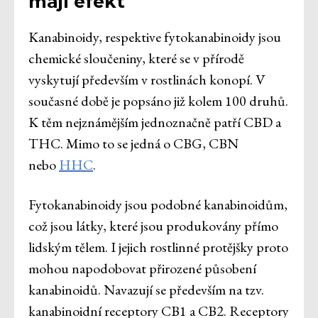
mají efekt
Kanabinoidy, respektive fytokanabinoidy jsou
chemické sloučeniny, které se v přírodě
vyskytují především v rostlinách konopí. V
současné době je popsáno již kolem 100 druhů.
K těm nejznámějším jednoznačně patří CBD a
THC. Mimo to se jedná o CBG, CBN
nebo
HHC
.
Fytokanabinoidy jsou podobné kanabinoidům,
což jsou látky, které jsou produkovány přímo
lidským tělem. I jejich rostlinné protějšky proto
mohou napodobovat přirozené působení
kanabinoidů. Navazují se především na tzv.
kanabinoidní receptory CB1 a CB2. Receptory