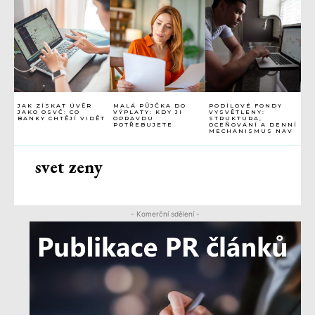
JAK ZÍSKAT ÚVĚR
MALÁ PŮJČKA DO
PODÍLOVÉ FONDY
JAKO OSVČ: CO
VÝPLATY: KDY JI
VYSVĚTLENY:
BANKY CHTĚJÍ VIDĚT
OPRAVDU
STRUKTURA,
POTŘEBUJETE
OCEŇOVÁNÍ A DENNÍ
MECHANISMUS NAV
svet zeny
- Komerční sdělení -