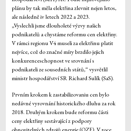
plánu by tak měla elektřina zlevnit nejen letos,
ale následně iv letech 2022 a 2023.
„Vyslechli jsme dlouholeté výzvy našich
podnikatelů a chystáme reformu cen elektřiny.
V rámci regionu V4 museli za elektřinu platit
nejvíce, což do značné míry brzdilo jejich
konkurenceschopnost ve srovnání s
podnikateli ze sousedních států,“ vysvětlil
ministr hospodářství SR Richard Sulík (SaS).
Prvním krokem k zastabilizovaniu cen bylo
nedávné vyrovnání historického dluhu za rok
2018. Druhým krokem bude reformu části
ceny elektřiny sestávající z podpory
obnovitelných zdrojů energie (OZE). V roce