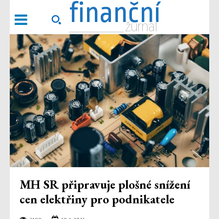
finanční
___________ žurnál
MH SR připravuje plošné snížení
cen elektřiny pro podnikatele
2188
18.1.2021