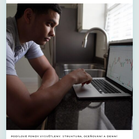
PODÍLOVÉ FONDY VYSVĚTLENY: STRUKTURA, OCEŇOVÁNÍ A DENNÍ