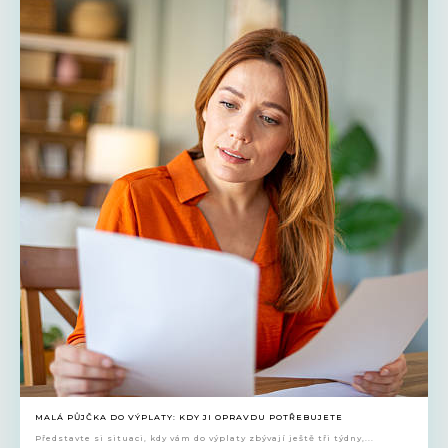
MALÁ PŮJČKA DO VÝPLATY: KDY JI OPRAVDU POTŘEBUJETE
Představte si situaci, kdy vám do výplaty zbývají ještě tři týdny,...