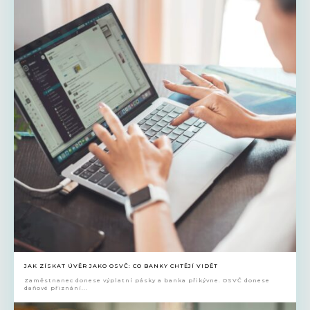
JAK ZÍSKAT ÚVĚR JAKO OSVČ: CO BANKY CHTĚJÍ VIDĚT
Zaměstnanec donese výplatní pásky a banka přikývne. OSVČ donese
daňové přiznání...