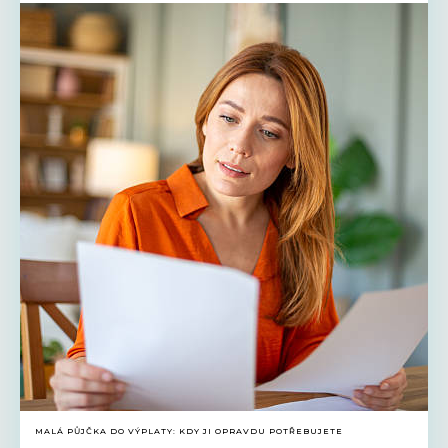
MALÁ PŮJČKA DO VÝPLATY: KDY JI OPRAVDU POTŘEBUJETE