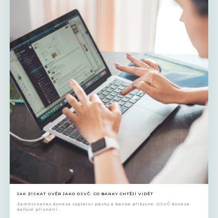
JAK ZÍSKAT ÚVĚR JAKO OSVČ: CO BANKY CHTĚJÍ VIDĚT
Zaměstnanec donese výplatní pásky a banka přikývne. OSVČ donese
daňové přiznání...