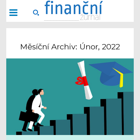
finanční
___________ žurnál
Měsíční Archiv: Únor, 2022