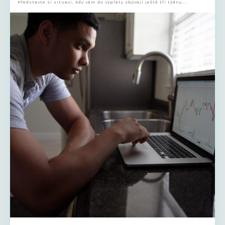
Představte si situaci, kdy vám do výplaty zbývají ještě tři týdny,...