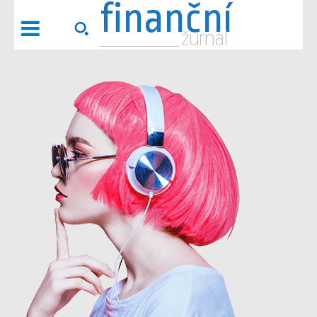
finanční
___________ žurnál