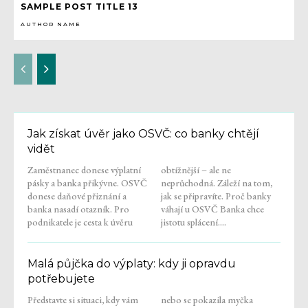
SAMPLE POST TITLE 13
AUTHOR NAME
Jak získat úvěr jako OSVČ: co banky chtějí
vidět
Zaměstnanec donese výplatní
obtížnější – ale ne
pásky a banka přikývne. OSVČ
neprůchodná. Záleží na tom,
donese daňové přiznání a
jak se připravíte. Proč banky
banka nasadí otazník. Pro
váhají u OSVČ Banka chce
podnikatele je cesta k úvěru
jistotu splácení....
Malá půjčka do výplaty: kdy ji opravdu
potřebujete
Představte si situaci, kdy vám
nebo se pokazila myčka