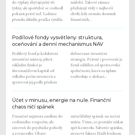
do výplaty zbývají ještě tři
nádobí. Takové situace
týdny, ale spotřebič se rozhodl
přicházejí vždy v nejhorší
pokazit právě teď. Lednice
chvíli, kdy nemáte dostatek
přestala chladit, pračka vytekla
finančních...
Podílové fondy vysvětleny: struktura,
oceňování a denní mechanismus NAV
Podílový fond je kolektivní
definované investiční
investiční nástroj, jehož
strategie. Právně i provozně je
základní funkcí je
fond oddělen od správcovské
shromažďovat kapitál od
společnosti, která za úplatu
velkého počtu investorů a
rozhoduje o alokaci...
spravovat jej podle předem
Účet v minusu, energie na nule. Finanční
chaos ničí spánek
Finanční nejistota zasáhne do
mění klidný spánek na noční
rodinného rozpočtu, ale
můru. Víme, co pomůže získat
zároveň do psychické pohody
zpět kontrolu. Sabotér spánku,
a rovnováhy. Obavy
stresový faktor Našli bychom