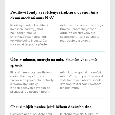
Podílové fondy vysvětleny: struktura, oceňování a
denní mechanismus NAV
Podílový fond je kolektivní
definované investiční strategie.
investiční nástroj, jehož
Právně i provozně je fond
základní funkcí je
oddělen od správcovské
shromažďovat kapitál od
společnosti, která za úplatu
velkého počtu investorů a
rozhoduje o alokaci...
spravovat jej podle předem
Účet v minusu, energie na nule. Finanční chaos ničí
spánek
Finanční nejistota zasáhne do
mění klidný spánek na noční
rodinného rozpočtu, ale
můru. Víme, co pomůže získat
zároveň do psychické pohody
zpět kontrolu. Sabotér spánku,
a rovnováhy. Obavy
stresový faktor Našli bychom
z nesplacených závazků se
jen minimum...
přenášejí do nočních hodin,
Chci si půjčit peníze ještě během dnešního dne
Blesková akce, při které není
k internetové síti. Minimum