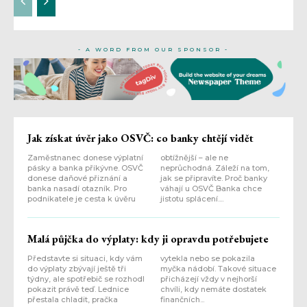
- A WORD FROM OUR SPONSOR -
Jak získat úvěr jako OSVČ: co banky chtějí vidět
Zaměstnanec donese výplatní
obtížnější – ale ne
pásky a banka přikývne. OSVČ
neprůchodná. Záleží na tom,
donese daňové přiznání a
jak se připravíte. Proč banky
banka nasadí otazník. Pro
váhají u OSVČ Banka chce
podnikatele je cesta k úvěru
jistotu splácení....
Malá půjčka do výplaty: kdy ji opravdu potřebujete
Představte si situaci, kdy vám
vytekla nebo se pokazila
do výplaty zbývají ještě tři
myčka nádobí. Takové situace
týdny, ale spotřebič se rozhodl
přicházejí vždy v nejhorší
pokazit právě teď. Lednice
chvíli, kdy nemáte dostatek
přestala chladit, pračka
finančních...