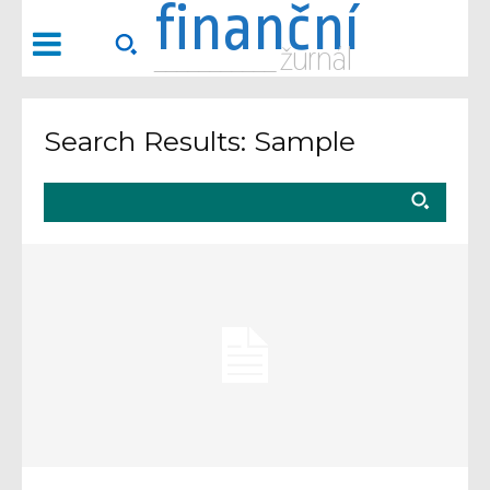
finanční
___________ žurnál
Search Results:
Sample